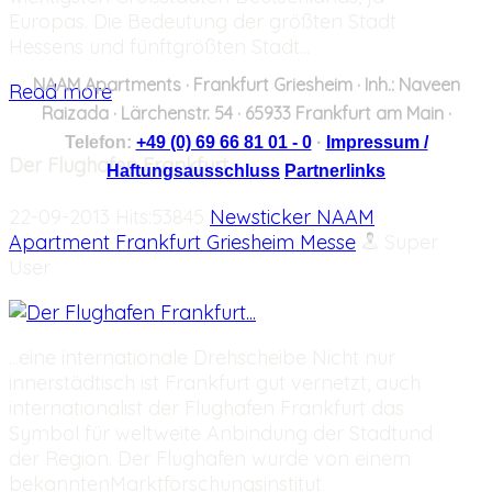
Europas. Die Bedeutung der größten Stadt
Hessens und fünftgrößten Stadt...
NAAM Apartments
· Frankfurt Griesheim · Inh.: Naveen
Read more
Raizada · Lärchenstr. 54 · 65933 Frankfurt am Main ·
Telefon:
+49 (0) 69 66 81 01 - 0
·
Impressum /
Der Flughafen Frankfurt...
Haftungsausschluss
Partnerlinks
22-09-2013 Hits:53845
Newsticker NAAM
Apartment Frankfurt Griesheim Messe
Super
User
...eine internationale Drehscheibe Nicht nur
innerstädtisch ist Frankfurt gut vernetzt, auch
internationalist der Flughafen Frankfurt das
Symbol für weltweite Anbindung der Stadtund
der Region. Der Flughafen wurde von einem
bekanntenMarktforschungsinstitut